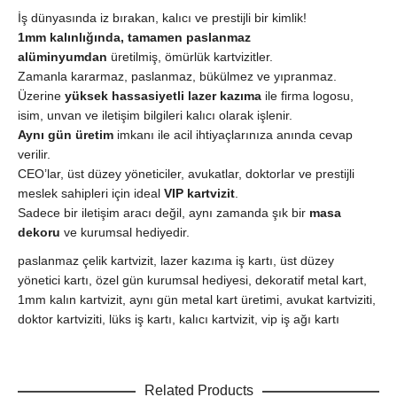
İş dünyasında iz bırakan, kalıcı ve prestijli bir kimlik!
1mm kalınlığında, tamamen paslanmaz
alüminyumdan
üretilmiş, ömürlük kartvizitler.
Zamanla kararmaz, paslanmaz, bükülmez ve yıpranmaz.
Üzerine
yüksek hassasiyetli lazer kazıma
ile firma logosu,
isim, unvan ve iletişim bilgileri kalıcı olarak işlenir.
Aynı gün üretim
imkanı ile acil ihtiyaçlarınıza anında cevap
verilir.
CEO’lar, üst düzey yöneticiler, avukatlar, doktorlar ve prestijli
meslek sahipleri için ideal
VIP kartvizit
.
Sadece bir iletişim aracı değil, aynı zamanda şık bir
masa
dekoru
ve kurumsal hediyedir.
paslanmaz çelik kartvizit, lazer kazıma iş kartı, üst düzey
yönetici kartı, özel gün kurumsal hediyesi, dekoratif metal kart,
1mm kalın kartvizit, aynı gün metal kart üretimi, avukat kartviziti,
doktor kartviziti, lüks iş kartı, kalıcı kartvizit, vip iş ağı kartı
Related Products