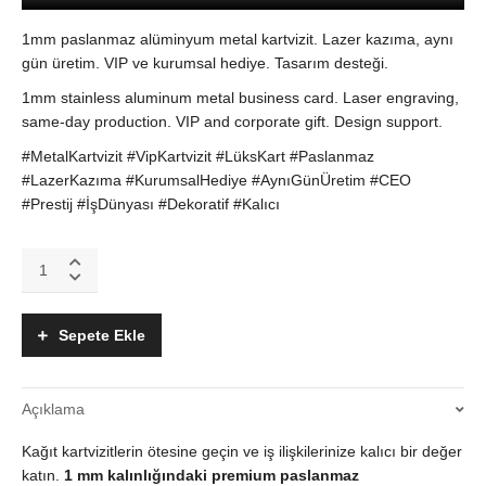
1mm paslanmaz alüminyum metal kartvizit. Lazer kazıma, aynı
gün üretim. VIP ve kurumsal hediye. Tasarım desteği.
1mm stainless aluminum metal business card. Laser engraving,
same-day production. VIP and corporate gift. Design support.
#MetalKartvizit #VipKartvizit #LüksKart #Paslanmaz
#LazerKazıma #KurumsalHediye #AynıGünÜretim #CEO
#Prestij #İşDünyası #Dekoratif #Kalıcı
Metal
Kartvizit
|
1mm
Sepete Ekle
Paslanmaz
Alüminyum
|
Açıklama
Aynı
Gün
Kağıt kartvizitlerin ötesine geçin ve iş ilişkilerinize kalıcı bir değer
Üretim
|
katın.
1 mm kalınlığındaki premium paslanmaz