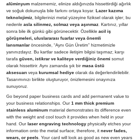
VIP
alüminyum
malzememiz, elinize aldığınızda hissettirdiği ağırlık
&
ve soğuk dokunuşla bile farkını ortaya koyar.
Lazer kazıma
Kurumsal
teknolojimiz
, bilgilerinizi metal yüzeyine fiziksel olarak işler; bu
Hediye
nedenle
asla silinmez, solmaz veya aşınmaz
. Kartınız, yıllar
quantity
sonra bile ilk günkü gibi görünecektir. Özellikle
acil iş
görüşmeleri, uluslararası fuarlar veya önemli
lansmanlar
öncesinde, “Aynı Gün Üretim” hizmetimizle
yanınızdayız. Bu kartlar sadece iletişim bilgisi taşımaz; karşı
tarafa
güven, istikrar ve kaliteye verdiğiniz önemi
somut
olarak hissettirir. Aynı zamanda şık bir
masa üstü
aksesuarı
veya
kurumsal hediye
olarak da değerlendirilebilir.
Tasarımınızı birlikte oluşturuyor, önizlemesini onayınıza
sunuyoruz.
Go beyond paper business cards and add permanent value to
your business relationships. Our
1 mm thick premium
stainless aluminum
material demonstrates its difference even
with the weight and cool touch it provides when held in your
hand. Our
laser engraving technology
physically etches your
information onto the metal surface; therefore, it
never fades,
wears, or peels
. Your card will look as good as new even years