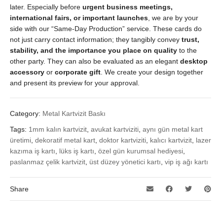
later. Especially before
urgent business meetings,
international fairs, or important launches
, we are by your
side with our “Same-Day Production” service. These cards do
not just carry contact information; they tangibly convey
trust,
stability, and the importance you place on quality
to the
other party. They can also be evaluated as an elegant
desktop
accessory
or
corporate gift
. We create your design together
and present its preview for your approval.
Category:
Metal Kartvizit Baskı
Tags:
1mm kalın kartvizit
,
avukat kartviziti
,
aynı gün metal kart
üretimi
,
dekoratif metal kart
,
doktor kartviziti
,
kalıcı kartvizit
,
lazer
kazıma iş kartı
,
lüks iş kartı
,
özel gün kurumsal hediyesi
,
paslanmaz çelik kartvizit
,
üst düzey yönetici kartı
,
vip iş ağı kartı
Share