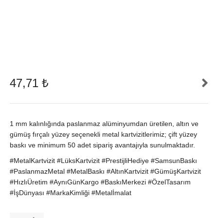
47,71
₺
1 mm kalınlığında paslanmaz alüminyumdan üretilen, altın ve
gümüş fırçalı yüzey seçenekli metal kartvizitlerimiz; çift yüzey
baskı ve minimum 50 adet sipariş avantajıyla sunulmaktadır.
#MetalKartvizit #LüksKartvizit #PrestijliHediye #SamsunBaskı
#PaslanmazMetal #MetalBaskı #AltınKartvizit #GümüşKartvizit
#HızlıÜretim #AynıGünKargo #BaskıMerkezi #ÖzelTasarım
#İşDünyası #MarkaKimliği #Metalİmalat
Prestijli