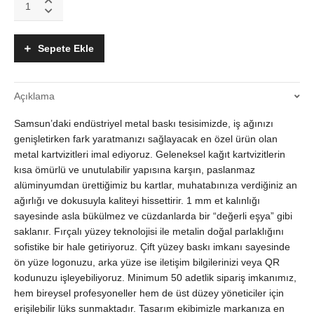
Metal
Kartvizit
|
Sepete Ekle
1mm
Paslanmaz
Alüminyum
Açıklama
|
Çift
Samsun’daki endüstriyel metal baskı tesisimizde, iş ağınızı
Yüzey
Baskı
genişletirken fark yaratmanızı sağlayacak en özel ürün olan
quantity
metal kartvizitleri imal ediyoruz. Geleneksel kağıt kartvizitlerin
kısa ömürlü ve unutulabilir yapısına karşın, paslanmaz
alüminyumdan ürettiğimiz bu kartlar, muhatabınıza verdiğiniz an
ağırlığı ve dokusuyla kaliteyi hissettirir. 1 mm et kalınlığı
sayesinde asla bükülmez ve cüzdanlarda bir “değerli eşya” gibi
saklanır. Fırçalı yüzey teknolojisi ile metalin doğal parlaklığını
sofistike bir hale getiriyoruz. Çift yüzey baskı imkanı sayesinde
ön yüze logonuzu, arka yüze ise iletişim bilgilerinizi veya QR
kodunuzu işleyebiliyoruz. Minimum 50 adetlik sipariş imkanımız,
hem bireysel profesyoneller hem de üst düzey yöneticiler için
erişilebilir lüks sunmaktadır. Tasarım ekibimizle markanıza en