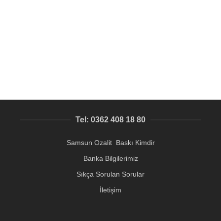
metal kartvizit baskı, acil üretim yapılır, tasarım desteği
vardır
Acil Kartvizit Samsun
31,96
₺
Tel: 0362 408 18 80
Samsun Ozalit Baskı Kimdir
Banka Bilgilerimiz
Sıkça Sorulan Sorular
İletişim