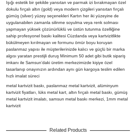
Işığı estetik bir şekilde yansıtan ve parmak izi bırakmayan özel
dokulu fırçalı altın (gold) veya modern çizgileri yansıtan fırçalı
gümüş (silver) yüzey seçenekleri Kartın her iki yüzeyine de
uygulanabilen zamanla silinme soyulma veya renk solması
yapmayan yüksek çözünürlüklü ve üstün tutunma özelliğine
sahip profesyonel baskı kalitesi Cüzdanda veya kartvizitlikte
bükülmeyen kırılmayan ve formunu ömür boyu koruyan
paslanmaz yapısı ile müşterilerinizde kalıcı ve güçlü bir marka
algısı yaratan prestijli duruş Minimum 50 adet gibi butik sipariş
imkanı ile Samsun’daki üretim merkezimizde kişiye özel
tasarlanıp onayınızın ardından aynı gün kargoya teslim edilen
hızlı imalat süreci
metal kartvizit baskı, paslanmaz metal kartvizit, alüminyum
kartvizit fiyatları, lüks metal kart, altın fırçalı metal baskı, gümüş
metal kartvizit imalatı, samsun metal baskı merkezi, 1mm metal
kartvizit
Related Products