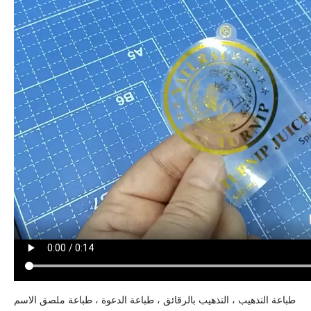
طباعة التذهيب ، التذهيب بالرقائق ، طباعة الدعوة ، طباعة ملصق الاسم