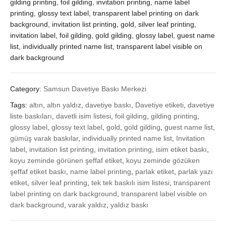
gilding printing, foil gilding, invitation printing, name label
printing, glossy text label, transparent label printing on dark
background, invitation list printing, gold, silver leaf printing,
invitation label, foil gilding, gold gilding, glossy label, guest name
list, individually printed name list, transparent label visible on
dark background
Category:
Samsun Davetiye Baskı Merkezi
Tags:
altın
,
altın yaldız
,
davetiye baskı
,
Davetiye etiketi
,
davetiye
liste baskıları
,
davetli isim listesi
,
foil gilding
,
gilding printing
,
glossy label
,
glossy text label
,
gold
,
gold gilding
,
guest name list
,
gümüş varak baskılar
,
individually printed name list
,
Invitation
label
,
invitation list printing
,
invitation printing
,
isim etiket baskı
,
koyu zeminde görünen şeffaf etiket
,
koyu zeminde gözüken
şeffaf etiket baskı
,
name label printing
,
parlak etiket
,
parlak yazı
etiket
,
silver leaf printing
,
tek tek baskılı isim listesi
,
transparent
label printing on dark background
,
transparent label visible on
dark background
,
varak yaldız
,
yaldız baskı