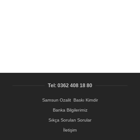
SEPETE EKLE
davetiye zarfının üzerine şeffaf etiket
Samsun Davetiye Baskı Merkezi
6,77
₺
Tel: 0362 408 18 80
Samsun Ozalit Baskı Kimdir
Banka Bilgilerimiz
Sıkça Sorulan Sorular
İletişim