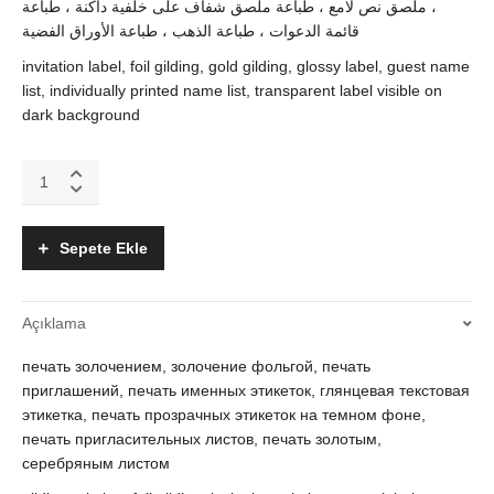
، ملصق نص لامع ، طباعة ملصق شفاف على خلفية داكنة ، طباعة
قائمة الدعوات ، طباعة الذهب ، طباعة الأوراق الفضية
invitation label, foil gilding, gold gilding, glossy label, guest name
list, individually printed name list, transparent label visible on
dark background
Varak
yaldız,
şeffaf
etiket,
Sepete Ekle
parlak
isim
baskılı
Açıklama
etiketler
quantity
печать золочением, золочение фольгой, печать
приглашений, печать именных этикеток, глянцевая текстовая
этикетка, печать прозрачных этикеток на темном фоне,
печать пригласительных листов, печать золотым,
серебряным листом