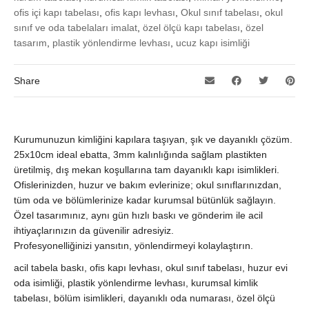
ofis içi kapı tabelası
,
ofis kapı levhası
,
Okul sınıf tabelası
,
okul
sınıf ve oda tabelaları imalat
,
özel ölçü kapı tabelası
,
özel
tasarım
,
plastik yönlendirme levhası
,
ucuz kapı isimliği
Share
Kurumunuzun kimliğini kapılara taşıyan, şık ve dayanıklı çözüm.
25x10cm ideal ebatta, 3mm kalınlığında sağlam plastikten
üretilmiş, dış mekan koşullarına tam dayanıklı kapı isimlikleri.
Ofislerinizden, huzur ve bakım evlerinize; okul sınıflarınızdan,
tüm oda ve bölümlerinize kadar kurumsal bütünlük sağlayın.
Özel tasarımınız, aynı gün hızlı baskı ve gönderim ile acil
ihtiyaçlarınızın da güvenilir adresiyiz.
Profesyonelliğinizi yansıtın, yönlendirmeyi kolaylaştırın.
acil tabela baskı, ofis kapı levhası, okul sınıf tabelası, huzur evi
oda isimliği, plastik yönlendirme levhası, kurumsal kimlik
tabelası, bölüm isimlikleri, dayanıklı oda numarası, özel ölçü