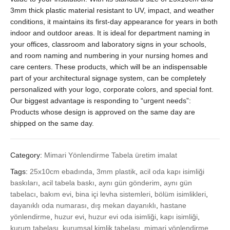
3mm thick plastic material resistant to UV, impact, and weather
conditions, it maintains its first-day appearance for years in both
indoor and outdoor areas. It is ideal for department naming in
your offices, classroom and laboratory signs in your schools,
and room naming and numbering in your nursing homes and
care centers. These products, which will be an indispensable
part of your architectural signage system, can be completely
personalized with your logo, corporate colors, and special font.
Our biggest advantage is responding to “urgent needs”:
Products whose design is approved on the same day are
shipped on the same day.
Category:
Mimari Yönlendirme Tabela üretim imalat
Tags:
25x10cm ebadında
,
3mm plastik
,
acil oda kapı isimliği
baskıları
,
acil tabela baskı
,
aynı gün gönderim
,
aynı gün
tabelacı
,
bakım evi
,
bina içi levha sistemleri
,
bölüm isimlikleri
,
dayanıklı oda numarası
,
dış mekan dayanıklı
,
hastane
yönlendirme
,
huzur evi
,
huzur evi oda isimliği
,
kapı isimliği
,
kurum tabelası
,
kurumsal kimlik tabelası
,
mimari yönlendirme
,