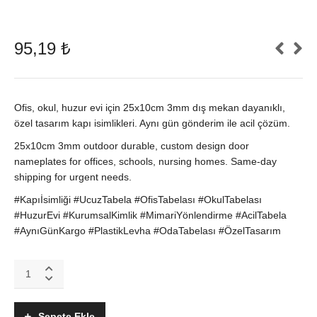
95,19
₺
Ofis, okul, huzur evi için 25x10cm 3mm dış mekan dayanıklı,
özel tasarım kapı isimlikleri. Aynı gün gönderim ile acil çözüm.
25x10cm 3mm outdoor durable, custom design door
nameplates for offices, schools, nursing homes. Same-day
shipping for urgent needs.
#Kapıİsimliği #UcuzTabela #OfisTabelası #OkulTabelası
#HuzurEvi #KurumsalKimlik #MimariYönlendirme #AcilTabela
#AynıGünKargo #PlastikLevha #OdaTabelası #ÖzelTasarım
Ucuz
Kapı
İsimliği
&
Sepete Ekle