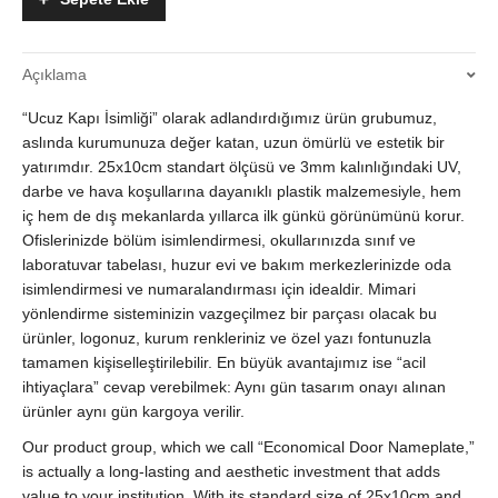
Kurumsal
Yönlendirme
Tabelası:
Açıklama
25x10cm
3mm
“Ucuz Kapı İsimliği” olarak adlandırdığımız ürün grubumuz,
Dış
Mekan
aslında kurumunuza değer katan, uzun ömürlü ve estetik bir
Dayanıklı
yatırımdır. 25x10cm standart ölçüsü ve 3mm kalınlığındaki UV,
-
darbe ve hava koşullarına dayanıklı plastik malzemesiyle, hem
Aynı
iç hem de dış mekanlarda yıllarca ilk günkü görünümünü korur.
Gün
Ofislerinizde bölüm isimlendirmesi, okullarınızda sınıf ve
Gönderim
laboratuvar tabelası, huzur evi ve bakım merkezlerinizde oda
quantity
isimlendirmesi ve numaralandırması için idealdir. Mimari
yönlendirme sisteminizin vazgeçilmez bir parçası olacak bu
ürünler, logonuz, kurum renkleriniz ve özel yazı fontunuzla
tamamen kişiselleştirilebilir. En büyük avantajımız ise “acil
ihtiyaçlara” cevap verebilmek: Aynı gün tasarım onayı alınan
ürünler aynı gün kargoya verilir.
Our product group, which we call “Economical Door Nameplate,”
is actually a long-lasting and aesthetic investment that adds
value to your institution. With its standard size of 25x10cm and