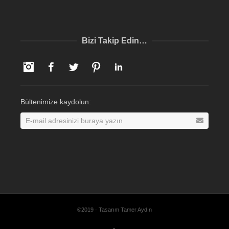
Bizi Takip Edin…
Instagram
Facebook
Twitter
Pinterest
LinkedIn
Bültenimize kaydolun:
©2019 · Tasarım Tamer Aydın