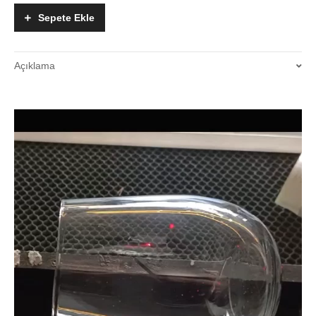
Samsun
Sepete Ekle
baskı
merkezi
quantity
Açıklama