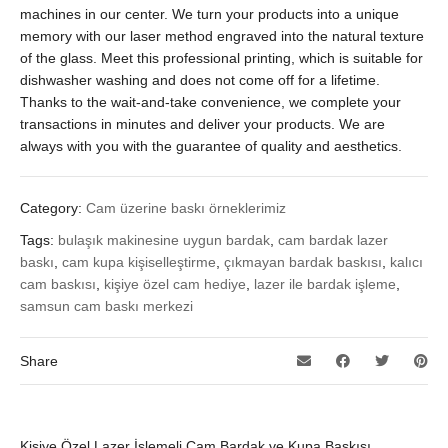
machines in our center. We turn your products into a unique
memory with our laser method engraved into the natural texture
of the glass. Meet this professional printing, which is suitable for
dishwasher washing and does not come off for a lifetime.
Thanks to the wait-and-take convenience, we complete your
transactions in minutes and deliver your products. We are
always with you with the guarantee of quality and aesthetics.
Category:
Cam üzerine baskı örneklerimiz
Tags:
bulaşık makinesine uygun bardak
,
cam bardak lazer
baskı
,
cam kupa kişiselleştirme
,
çıkmayan bardak baskısı
,
kalıcı
cam baskısı
,
kişiye özel cam hediye
,
lazer ile bardak işleme
,
samsun cam baskı merkezi
Share
Kişiye Özel Lazer İşlemeli Cam Bardak ve Kupa Baskısı