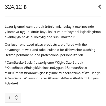
324,12
₺
Lazer işlemeli cam bardak ürünlerimiz, bulaşık makinesinde
yıkamaya uygun, ömür boyu kalıcı ve profesyonel kişiselleştirme
avantajıyla bekle al kolaylığında sunulmaktadır.
Our laser-engraved glass products are offered with the
advantage of wait-and-take, suitable for dishwasher washing,
lifetime permanent, and professional personalization.
#CamBardakBaskı #Lazerİşleme #KişiyeÖzelBardak
#KalıcıBaskı #BulaşıkMakinesineUygun #SamsunBaskı
#HızlıÜretim #BardakKişiselleştirme #LazerKazıma #ÖzelHediye
#CamSanatı #SamsunLazer #DayanıklıBaskı #ReklamDünyası
#BekleAl
Samsun
Cama
Baskı,