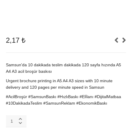
2,17
₺
Samsun'da 10 dakikada teslim dakikada 120 sayfa hızında A5
A4 A3 acil broşür baskısı
Urgent brochure printing in A5 A4 A3 sizes with 10 minute
delivery and 120 pages per minute speed in Samsun
#AcilBroşür #SamsunBaskı #HızlıBaskı #Elİlanı #DijitalMatbaa
#10DakikadaTeslim #SamsunReklam #EkonomikBaskı
Samsun
Acil
Broşür