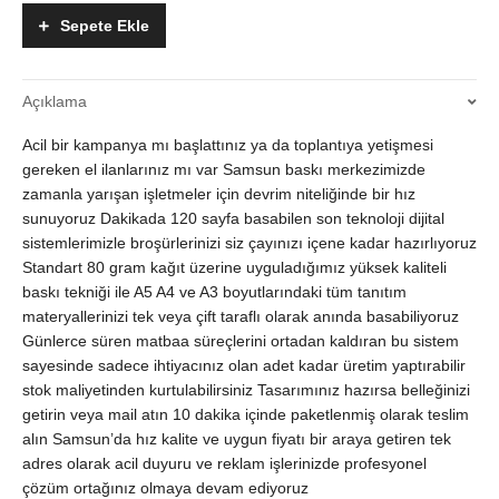
Baskısı
Sepete Ekle
10
Dakikada
Teslim
Açıklama
Yüksek
Hızlı
Acil bir kampanya mı başlattınız ya da toplantıya yetişmesi
Dijital
Baskı
gereken el ilanlarınız mı var Samsun baskı merkezimizde
quantity
zamanla yarışan işletmeler için devrim niteliğinde bir hız
sunuyoruz Dakikada 120 sayfa basabilen son teknoloji dijital
sistemlerimizle broşürlerinizi siz çayınızı içene kadar hazırlıyoruz
Standart 80 gram kağıt üzerine uyguladığımız yüksek kaliteli
baskı tekniği ile A5 A4 ve A3 boyutlarındaki tüm tanıtım
materyallerinizi tek veya çift taraflı olarak anında basabiliyoruz
Günlerce süren matbaa süreçlerini ortadan kaldıran bu sistem
sayesinde sadece ihtiyacınız olan adet kadar üretim yaptırabilir
stok maliyetinden kurtulabilirsiniz Tasarımınız hazırsa belleğinizi
getirin veya mail atın 10 dakika içinde paketlenmiş olarak teslim
alın Samsun’da hız kalite ve uygun fiyatı bir araya getiren tek
adres olarak acil duyuru ve reklam işlerinizde profesyonel
çözüm ortağınız olmaya devam ediyoruz