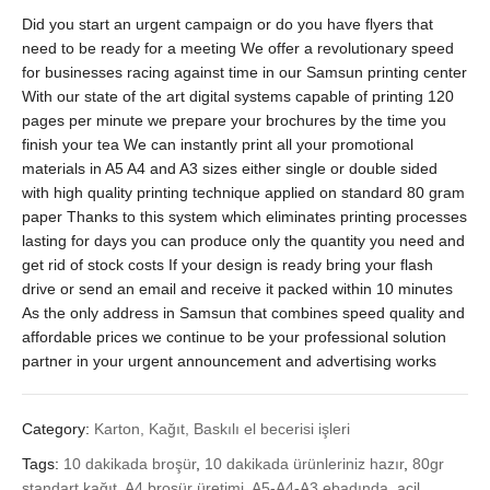
Did you start an urgent campaign or do you have flyers that
need to be ready for a meeting We offer a revolutionary speed
for businesses racing against time in our Samsun printing center
With our state of the art digital systems capable of printing 120
pages per minute we prepare your brochures by the time you
finish your tea We can instantly print all your promotional
materials in A5 A4 and A3 sizes either single or double sided
with high quality printing technique applied on standard 80 gram
paper Thanks to this system which eliminates printing processes
lasting for days you can produce only the quantity you need and
get rid of stock costs If your design is ready bring your flash
drive or send an email and receive it packed within 10 minutes
As the only address in Samsun that combines speed quality and
affordable prices we continue to be your professional solution
partner in your urgent announcement and advertising works
Category:
Karton, Kağıt, Baskılı el becerisi işleri
Tags:
10 dakikada broşür
,
10 dakikada ürünleriniz hazır
,
80gr
standart kağıt
,
A4 broşür üretimi
,
A5-A4-A3 ebadında
,
acil