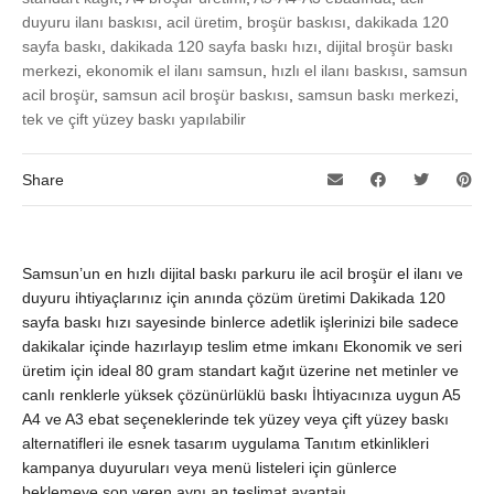
duyuru ilanı baskısı
,
acil üretim
,
broşür baskısı
,
dakikada 120
sayfa baskı
,
dakikada 120 sayfa baskı hızı
,
dijital broşür baskı
merkezi
,
ekonomik el ilanı samsun
,
hızlı el ilanı baskısı
,
samsun
acil broşür
,
samsun acil broşür baskısı
,
samsun baskı merkezi
,
tek ve çift yüzey baskı yapılabilir
Share
Samsun’un en hızlı dijital baskı parkuru ile acil broşür el ilanı ve
duyuru ihtiyaçlarınız için anında çözüm üretimi Dakikada 120
sayfa baskı hızı sayesinde binlerce adetlik işlerinizi bile sadece
dakikalar içinde hazırlayıp teslim etme imkanı Ekonomik ve seri
üretim için ideal 80 gram standart kağıt üzerine net metinler ve
canlı renklerle yüksek çözünürlüklü baskı İhtiyacınıza uygun A5
A4 ve A3 ebat seçeneklerinde tek yüzey veya çift yüzey baskı
alternatifleri ile esnek tasarım uygulama Tanıtım etkinlikleri
kampanya duyuruları veya menü listeleri için günlerce
beklemeye son veren aynı an teslimat avantajı