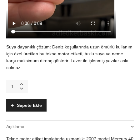
Suya dayanıklı çözüm: Deniz koşullarında uzun ömürlü kullanım
için özel üretilen bu tekne motor etiketi, tuzlu suya ve neme
karşı maksimum direnç gösterir. Lazer ile işlenmiş yazılar asla
solmaz.
Orijinal
Mercury
40
HP
Sepete Ekle
2007
model
etiket
Açıklama
quantity
Tekne motor etiket imalatında uzmanlık: 2007 model Mercury 40