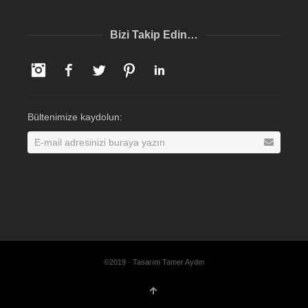
Bizi Takip Edin…
Instagram
Facebook
Twitter
Pinterest
LinkedIn
Bültenimize kaydolun:
©2019 · Tasarım Tamer Aydın