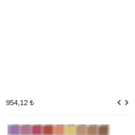
954,12
₺