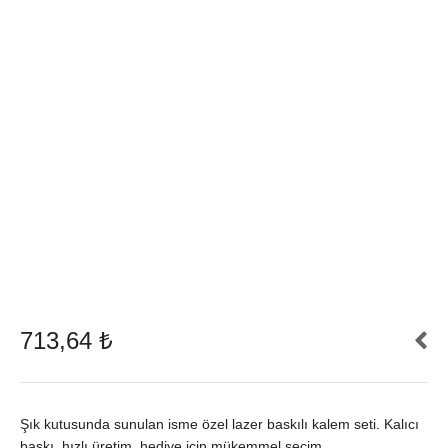
713,64
₺
Şık kutusunda sunulan isme özel lazer baskılı kalem seti. Kalıcı
baskı, hızlı üretim, hediye için mükemmel seçim.