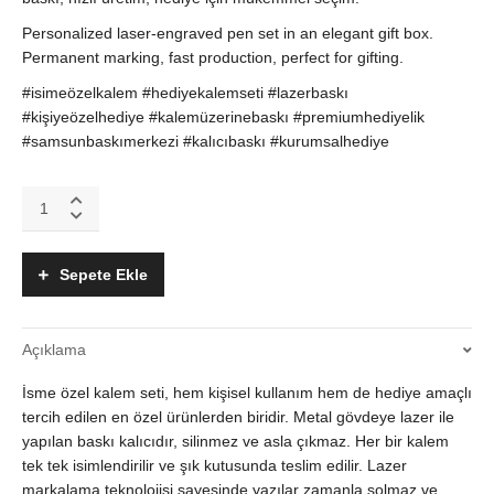
Personalized laser-engraved pen set in an elegant gift box.
Permanent marking, fast production, perfect for gifting.
#isimeözelkalem #hediyekalemseti #lazerbaskı
#kişiyeözelhediye #kalemüzerinebaskı #premiumhediyelik
#samsunbaskımerkezi #kalıcıbaskı #kurumsalhediye
İsme
Özel
Kalem
Seti
Sepete Ekle
–
Kalıcı
Lazer
Açıklama
Baskılı,
Kutulu
İsme özel kalem seti, hem kişisel kullanım hem de hediye amaçlı
Şık
Hediye
tercih edilen en özel ürünlerden biridir. Metal gövdeye lazer ile
Kalemler
yapılan baskı kalıcıdır, silinmez ve asla çıkmaz. Her bir kalem
quantity
tek tek isimlendirilir ve şık kutusunda teslim edilir. Lazer
markalama teknolojisi sayesinde yazılar zamanla solmaz ve