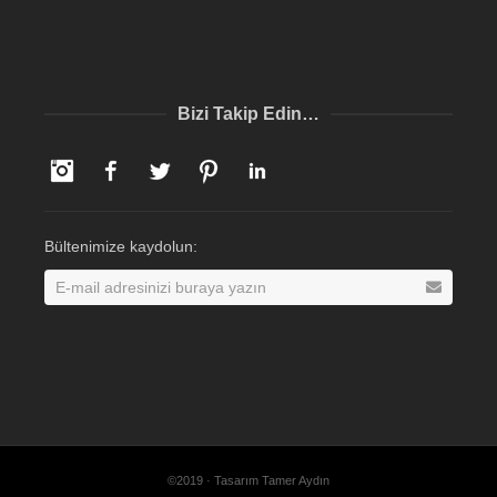
Bizi Takip Edin…
Instagram
Facebook
Twitter
Pinterest
LinkedIn
Bültenimize kaydolun:
©2019 · Tasarım Tamer Aydın