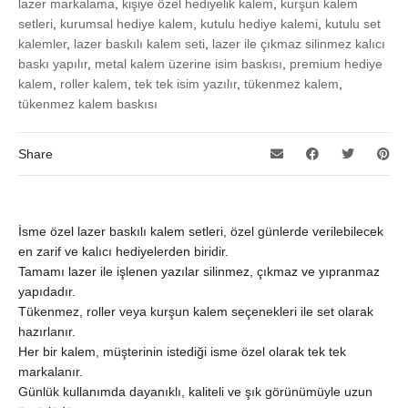
lazer markalama
,
kişiye özel hediyelik kalem
,
kurşun kalem
setleri
,
kurumsal hediye kalem
,
kutulu hediye kalemi
,
kutulu set
kalemler
,
lazer baskılı kalem seti
,
lazer ile çıkmaz silinmez kalıcı
baskı yapılır
,
metal kalem üzerine isim baskısı
,
premium hediye
kalem
,
roller kalem
,
tek tek isim yazılır
,
tükenmez kalem
,
tükenmez kalem baskısı
Share
İsme özel lazer baskılı kalem setleri, özel günlerde verilebilecek
en zarif ve kalıcı hediyelerden biridir.
Tamamı lazer ile işlenen yazılar silinmez, çıkmaz ve yıpranmaz
yapıdadır.
Tükenmez, roller veya kurşun kalem seçenekleri ile set olarak
hazırlanır.
Her bir kalem, müşterinin istediği isme özel olarak tek tek
markalanır.
Günlük kullanımda dayanıklı, kaliteli ve şık görünümüyle uzun