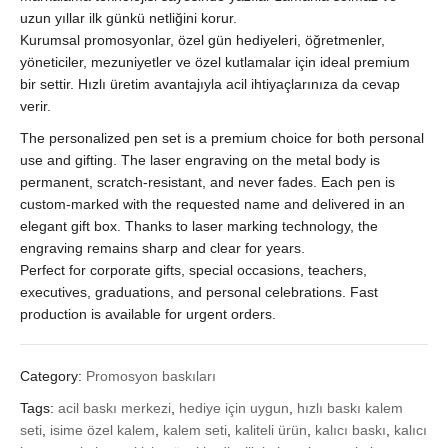
uzun yıllar ilk günkü netliğini korur.
Kurumsal promosyonlar, özel gün hediyeleri, öğretmenler,
yöneticiler, mezuniyetler ve özel kutlamalar için ideal premium
bir settir. Hızlı üretim avantajıyla acil ihtiyaçlarınıza da cevap
verir.
The personalized pen set is a premium choice for both personal
use and gifting. The laser engraving on the metal body is
permanent, scratch-resistant, and never fades. Each pen is
custom-marked with the requested name and delivered in an
elegant gift box. Thanks to laser marking technology, the
engraving remains sharp and clear for years.
Perfect for corporate gifts, special occasions, teachers,
executives, graduations, and personal celebrations. Fast
production is available for urgent orders.
Category:
Promosyon baskıları
Tags:
acil baskı merkezi
,
hediye için uygun
,
hızlı baskı kalem
seti
,
isime özel kalem
,
kalem seti
,
kaliteli ürün
,
kalıcı baskı
,
kalıcı