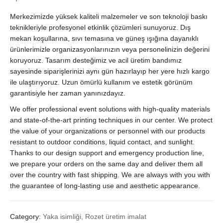
Kartı
Merkezimizde yüksek kaliteli malzemeler ve son teknoloji baskı
Seti
quantity
teknikleriyle profesyonel etkinlik çözümleri sunuyoruz. Dış
mekan koşullarına, sıvı temasına ve güneş ışığına dayanıklı
ürünlerimizle organizasyonlarınızın veya personelinizin değerini
koruyoruz. Tasarım desteğimiz ve acil üretim bandımız
sayesinde siparişlerinizi aynı gün hazırlayıp her yere hızlı kargo
ile ulaştırıyoruz. Uzun ömürlü kullanım ve estetik görünüm
garantisiyle her zaman yanınızdayız.
We offer professional event solutions with high-quality materials
and state-of-the-art printing techniques in our center. We protect
the value of your organizations or personnel with our products
resistant to outdoor conditions, liquid contact, and sunlight.
Thanks to our design support and emergency production line,
we prepare your orders on the same day and deliver them all
over the country with fast shipping. We are always with you with
the guarantee of long-lasting use and aesthetic appearance.
Category:
Yaka isimliği, Rozet üretim imalat