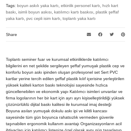
Tags:
boyun askılı yaka kartı
,
etkinlik personel kartı
,
hızlı kart
baskı
,
isimli boyun askısı
,
katılımcı kartı baskısı
,
plastik şeffaf
yaka kartı
,
pvc cepli isim kartı
,
toplantı yaka kartı
Share
Toplantı seminer fuar ve kurumsal etkinliklerde katılımcı
bilgilerini en net şekilde sergileyen şeffaf yumuşak plastik cep ve
konforlu boyun askı ipinden oluşan profesyonel set Sert PVC
kartlar yerine tercih edilen şeffaf plastik kılıf içerisine yerleştirilen
yüksek kaliteli karton baskı teknolojisi sayesinde hızlıca
güncellenebilen ve ekonomik yapı Katılımcı isimleri unvanlar ve
firma logolarının her bir kart için ayrı ayrı kişiselleştirildiği yüksek
çözünürlüklü dijital baskı kalitesi ile kurumsal imaj desteği
Boyuna asılan yumuşak dokulu askı ipi ve kilitli kancası
sayesinde tüm gün boyunca rahatsızlık vermeden güvenle
taşınabilen ergonomik kullanım avantajı Organizasyonların acil
ihtiyaçları için katılımcı listenize özel olarak aynı gün tasarlanıp