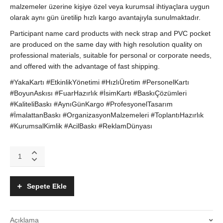
malzemeler üzerine kişiye özel veya kurumsal ihtiyaçlara uygun
olarak aynı gün üretilip hızlı kargo avantajıyla sunulmaktadır.
Participant name card products with neck strap and PVC pocket
are produced on the same day with high resolution quality on
professional materials, suitable for personal or corporate needs,
and offered with the advantage of fast shipping.
#YakaKartı #EtkinlikYönetimi #HızlıÜretim #PersonelKartı
#BoyunAskısı #FuarHazırlık #İsimKartı #BaskıÇözümleri
#KaliteliBaskı #AynıGünKargo #ProfesyonelTasarım
#İmalattanBaskı #OrganizasyonMalzemeleri #ToplantıHazırlık
#KurumsalKimlik #AcilBaskı #ReklamDünyası
Boyun
Askılı
PVC
Cepli
Sepete Ekle
Katılımcı
ve
Personel
Açıklama
İsim