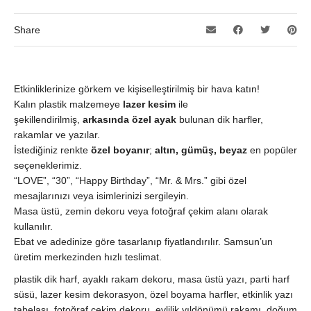
Share
Etkinliklerinize görkem ve kişiselleştirilmiş bir hava katın!
Kalın plastik malzemeye
lazer kesim
ile
şekillendirilmiş,
arkasında özel ayak
bulunan dik harfler,
rakamlar ve yazılar.
İstediğiniz renkte
özel boyanır
;
altın, gümüş, beyaz
en popüler
seçeneklerimiz.
“LOVE”, “30”, “Happy Birthday”, “Mr. & Mrs.” gibi özel
mesajlarınızı veya isimlerinizi sergileyin.
Masa üstü, zemin dekoru veya fotoğraf çekim alanı olarak
kullanılır.
Ebat ve adedinize göre tasarlanıp fiyatlandırılır. Samsun’un
üretim merkezinden hızlı teslimat.
plastik dik harf, ayaklı rakam dekoru, masa üstü yazı, parti harf
süsü, lazer kesim dekorasyon, özel boyama harfler, etkinlik yazı
tabelası, fotoğraf çekim dekoru, evlilik yıldönümü rakamı, doğum