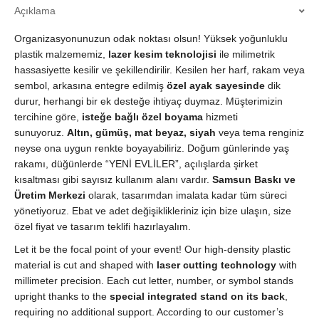
Açıklama
Lazer
Kesim
Organizasyonunuzun odak noktası olsun! Yüksek yoğunluklu
|
Altın,
plastik malzememiz,
lazer kesim teknolojisi
ile milimetrik
Gümüş,
hassasiyette kesilir ve şekillendirilir. Kesilen her harf, rakam veya
Beyaz
sembol, arkasına entegre edilmiş
özel ayak sayesinde
dik
Boya
durur, herhangi bir ek desteğe ihtiyaç duymaz. Müşterimizin
|
tercihine göre,
isteğe bağlı özel boyama
hizmeti
Arka
sunuyoruz.
Altın, gümüş, mat beyaz, siyah
veya tema renginiz
Ayaklı
neyse ona uygun renkte boyayabiliriz. Doğum günlerinde yaş
|
rakamı, düğünlerde “YENİ EVLİLER”, açılışlarda şirket
Parti
kısaltması gibi sayısız kullanım alanı vardır.
Samsun Baskı ve
&
Üretim Merkezi
olarak, tasarımdan imalata kadar tüm süreci
Organizasyon
Dekoru
yönetiyoruz. Ebat ve adet değişiklikleriniz için bize ulaşın, size
-
özel fiyat ve tasarım teklifi hazırlayalım.
Samsun
Let it be the focal point of your event! Our high-density plastic
Baskı
material is cut and shaped with
laser cutting technology
with
Merkezi
millimeter precision. Each cut letter, number, or symbol stands
quantity
upright thanks to the
special integrated stand on its back
,
requiring no additional support. According to our customer’s