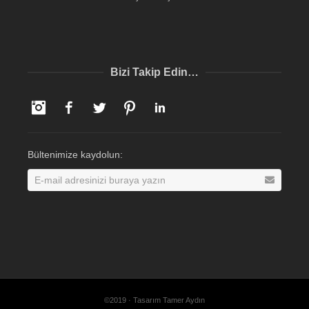
Bizi Takip Edin…
Instagram
Facebook
Twitter
Pinterest
LinkedIn
Bültenimize kaydolun:
©2019 · Tasarım Tamer Aydın