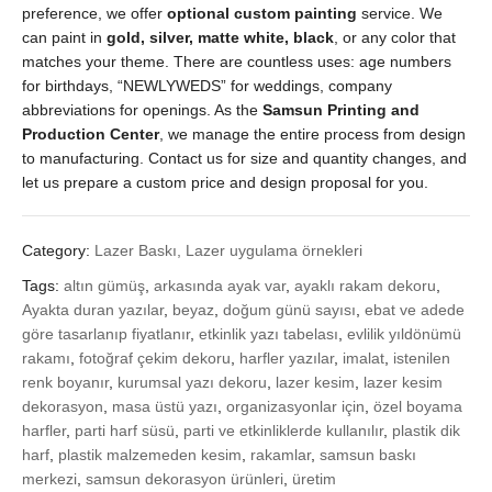
preference, we offer
optional custom painting
service. We
can paint in
gold, silver, matte white, black
, or any color that
matches your theme. There are countless uses: age numbers
for birthdays, “NEWLYWEDS” for weddings, company
abbreviations for openings. As the
Samsun Printing and
Production Center
, we manage the entire process from design
to manufacturing. Contact us for size and quantity changes, and
let us prepare a custom price and design proposal for you.
Category:
Lazer Baskı, Lazer uygulama örnekleri
Tags:
altın gümüş
,
arkasında ayak var
,
ayaklı rakam dekoru
,
Ayakta duran yazılar
,
beyaz
,
doğum günü sayısı
,
ebat ve adede
göre tasarlanıp fiyatlanır
,
etkinlik yazı tabelası
,
evlilik yıldönümü
rakamı
,
fotoğraf çekim dekoru
,
harfler yazılar
,
imalat
,
istenilen
renk boyanır
,
kurumsal yazı dekoru
,
lazer kesim
,
lazer kesim
dekorasyon
,
masa üstü yazı
,
organizasyonlar için
,
özel boyama
harfler
,
parti harf süsü
,
parti ve etkinliklerde kullanılır
,
plastik dik
harf
,
plastik malzemeden kesim
,
rakamlar
,
samsun baskı
merkezi
,
samsun dekorasyon ürünleri
,
üretim