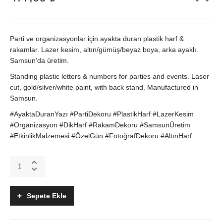
Parti ve organizasyonlar için ayakta duran plastik harf &
rakamlar. Lazer kesim, altın/gümüş/beyaz boya, arka ayaklı.
Samsun'da üretim.
Standing plastic letters & numbers for parties and events. Laser
cut, gold/silver/white paint, with back stand. Manufactured in
Samsun.
#AyaktaDuranYazı #PartiDekoru #PlastikHarf #LazerKesim
#Organizasyon #DikHarf #RakamDekoru #SamsunÜretim
#EtkinlikMalzemesi #ÖzelGün #FotoğrafDekoru #AltınHarf
Ayakta
Duran
Yazı
&
Sepete Ekle
Rakamlar
|
Plastik