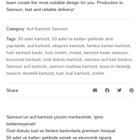
team create the most suitable design for you. Production in
Samsun, fast and reliable delivery!
Category:
Acil Kartvizit Samsun
Tags:
50 adet kartvizit
,
50 adet ve katları şeklinde alım
yapılabilir
,
acil kartvizit
,
ekspres kartvizit
,
fantezi karton kartvizit
,
hızlı kartvizit baskı
,
hızlı üretim
,
imalat
,
kartvizit baskı samsun
,
kurumsal kartvizit
,
özel dokulu kartvizit
,
samsun acil kart baskısı
,
Samsun acil kartvizit
,
samsun matbaa kartvizit
,
tasarım desteği
,
tasarım destekli kartvizit
,
tual
,
tual kartvizit
,
üretim
Share
Samsun’un acil kartvizit çözüm merkezinde, işiniz
beklemeyecek!
Özel dokulu tual ve fantezi kartonlarla premium hissiyat
50 adet ve katları şeklinde esnek ve ekonomik sipariş