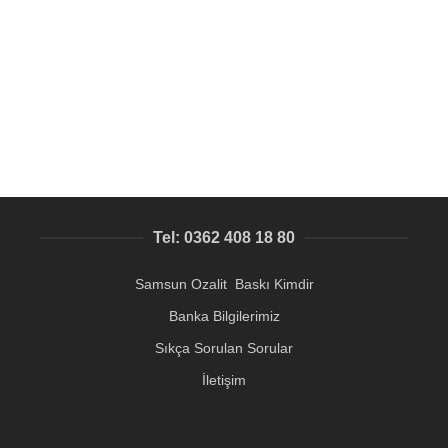
Sarı Metal Kartvizit, Altın rengi Metal Kart
Acil Kartvizit Samsun
,
Kişiye Özel Baskı
31,77
₺
Tel: 0362 408 18 80
Samsun Ozalit Baskı Kimdir
Banka Bilgilerimiz
Sıkça Sorulan Sorular
İletişim