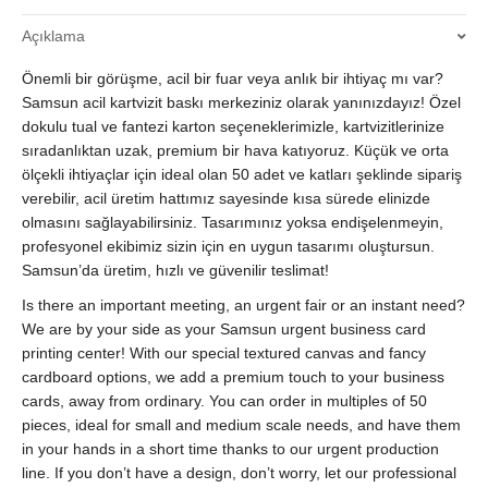
&
Açıklama
Fantezi
Karton
Önemli bir görüşme, acil bir fuar veya anlık bir ihtiyaç mı var?
-
50
Samsun acil kartvizit baskı merkeziniz olarak yanınızdayız! Özel
Adet
dokulu tual ve fantezi karton seçeneklerimizle, kartvizitlerinize
&
sıradanlıktan uzak, premium bir hava katıyoruz. Küçük ve orta
Katları
ölçekli ihtiyaçlar için ideal olan 50 adet ve katları şeklinde sipariş
|
verebilir, acil üretim hattımız sayesinde kısa sürede elinizde
Hızlı
olmasını sağlayabilirsiniz. Tasarımınız yoksa endişelenmeyin,
Üretim
profesyonel ekibimiz sizin için en uygun tasarımı oluştursun.
&
Samsun’da üretim, hızlı ve güvenilir teslimat!
Tasarım
Desteği
Is there an important meeting, an urgent fair or an instant need?
quantity
We are by your side as your Samsun urgent business card
printing center! With our special textured canvas and fancy
cardboard options, we add a premium touch to your business
cards, away from ordinary. You can order in multiples of 50
pieces, ideal for small and medium scale needs, and have them
in your hands in a short time thanks to our urgent production
line. If you don’t have a design, don’t worry, let our professional