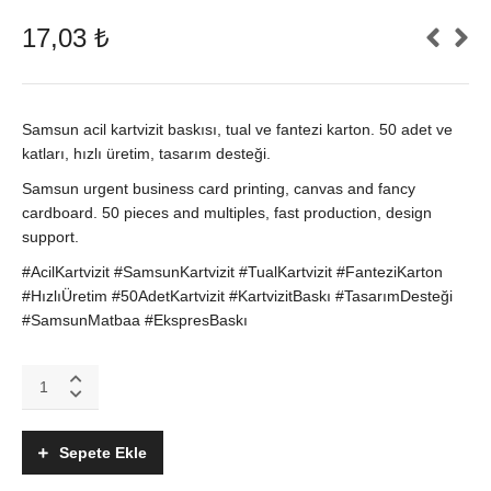
17,03
₺
Samsun acil kartvizit baskısı, tual ve fantezi karton. 50 adet ve
katları, hızlı üretim, tasarım desteği.
Samsun urgent business card printing, canvas and fancy
cardboard. 50 pieces and multiples, fast production, design
support.
#AcilKartvizit #SamsunKartvizit #TualKartvizit #FanteziKarton
#HızlıÜretim #50AdetKartvizit #KartvizitBaskı #TasarımDesteği
#SamsunMatbaa #EkspresBaskı
Acil
Kartvizit
Baskı
Samsun
Sepete Ekle
|
Tual