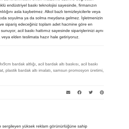
lü endüstriyel baskı teknolojisi sayesinde, firmanızın
lılığını asla kaybetmez. Alkol bazlı temizleyicilerle veya
skıda soyulma ya da solma meydana gelmez. İşletmenizin
e ve sipariş edeceğiniz toplam adet hacmine göre en
i sunuyor, acil baskı hattımız sayesinde siparişlerinizi aynı
 veya elden teslimata hazır hale getiriyoruz.
9x9cm bardak altlığı
,
acil bardak altı baskısı
,
acil baskı
at
,
plastik bardak altı imalatı
,
samsun promosyon üretimi
,
de sergileyen yüksek reklam görünürlüğüne sahip