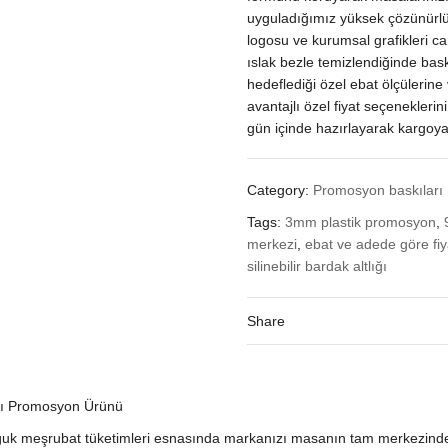
uyguladığımız yüksek çözünürlük
logosu ve kurumsal grafikleri can
ıslak bezle temizlendiğinde ba
hedeflediği özel ebat ölçülerin
avantajlı özel fiyat seçeneklerin
gün içinde hazırlayarak kargoya
Category:
Promosyon baskıları
Tags:
3mm plastik promosyon
,
merkezi
,
ebat ve adede göre fiy
silinebilir bardak altlığı
Share
ıklı Promosyon Ürünü
e soğuk meşrubat tüketimleri esnasında markanızı masanın tam merkezin