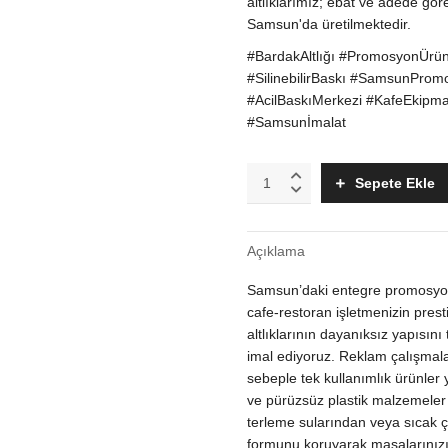
altlıklarımız; ebat ve adede gör
Samsun'da üretilmektedir.
#BardakAltlığı #PromosyonÜrünl
#SilinebilirBaskı #SamsunPro
#AcilBaskıMerkezi #KafeEkipm
#Samsunİmalat
9x9
Sepete Ekle
cm
Plastik
Bardak
Açıklama
Altlığı
|
Samsun’daki entegre promosyon 
Silinebilir
ve
cafe-restoran işletmenizin prest
Suya
altlıklarının dayanıksız yapısın
Dayanıklı
imal ediyoruz. Reklam çalışmalar
Promosyon
sebeple tek kullanımlık ürünler 
Ürünü
ve pürüzsüz plastik malzemeler
quantity
terleme sularından veya sıcak ç
formunu koruyarak masalarınızı