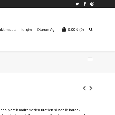
Twitter
Facebook
Dribbble
akkımızda
iletişim
Oturum Aç
0,00
₺
(0)
da plastik malzemeden üretilen silinebilir bardak