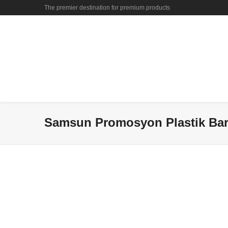
The premier destination for premium products
Samsun Promosyon Plastik Bardak