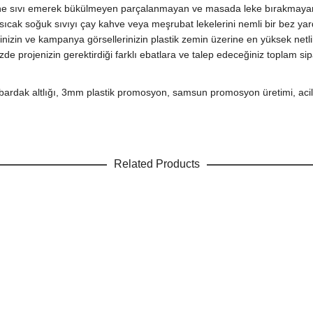
sine sıvı emerek bükülmeyen parçalanmayan ve masada leke bırakmaya
 sıcak soğuk sıvıyı çay kahve veya meşrubat lekelerini nemli bir bez y
rinizin ve kampanya görsellerinizin plastik zemin üzerine en yüksek net
zde projenizin gerektirdiği farklı ebatlara ve talep edeceğiniz toplam si
lir bardak altlığı, 3mm plastik promosyon, samsun promosyon üretimi, acil
Related Products