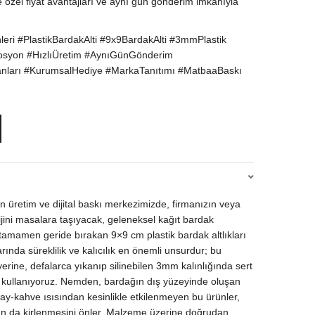
e özel fiyat avantajları ve aynı gün gönderim imkanıyla
eri #PlastikBardakAlti #9x9BardakAlti #3mmPlastik
mosyon #HızlıÜretim #AynıGünGönderim
anları #KurumsalHediye #MarkaTanıtımı #MatbaaBaskı
üretim ve dijital baskı merkezimizde, firmanızın veya
ijini masalara taşıyacak, geleneksel kağıt bardak
ı tamamen geride bırakan 9×9 cm plastik bardak altlıkları
ında süreklilik ve kalıcılık en önemli unsurdur; bu
yerine, defalarca yıkanıp silinebilen 3mm kalınlığında sert
 kullanıyoruz. Nemden, bardağın dış yüzeyinde oluşan
ay-kahve ısısından kesinlikle etkilenmeyen bu ürünler,
n da kirlenmesini önler. Malzeme üzerine doğrudan