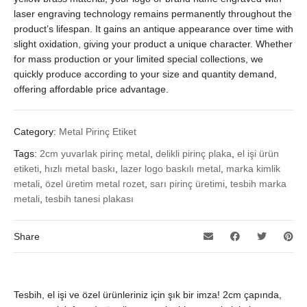
laser engraving technology remains permanently throughout the
product’s lifespan. It gains an antique appearance over time with
slight oxidation, giving your product a unique character. Whether
for mass production or your limited special collections, we
quickly produce according to your size and quantity demand,
offering affordable price advantage.
Category:
Metal Pirinç Etiket
Tags:
2cm yuvarlak pirinç metal
,
delikli pirinç plaka
,
el işi ürün
etiketi
,
hızlı metal baskı
,
lazer logo baskılı metal
,
marka kimlik
metali
,
özel üretim metal rozet
,
sarı pirinç üretimi
,
tesbih marka
metali
,
tesbih tanesi plakası
Share
Tesbih, el işi ve özel ürünleriniz için şık bir imza! 2cm çapında,