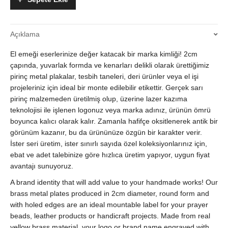
Marka
Metali
|
Açıklama
Tesbih
&
El emeği eserlerinize değer katacak bir marka kimliği! 2cm
El
İşleri
çapında, yuvarlak formda ve kenarları delikli olarak ürettiğimiz
-
pirinç metal plakalar, tesbih taneleri, deri ürünler veya el işi
Lazer
projeleriniz için ideal bir monte edilebilir etikettir. Gerçek sarı
Logo
pirinç malzemeden üretilmiş olup, üzerine lazer kazıma
Baskılı
teknolojisi ile işlenen logonuz veya marka adınız, ürünün ömrü
|
boyunca kalıcı olarak kalır. Zamanla hafifçe oksitlenerek antik bir
Kaliteli
görünüm kazanır, bu da ürününüze özgün bir karakter verir.
Sarı
İster seri üretim, ister sınırlı sayıda özel koleksiyonlarınız için,
Pirinç
ebat ve adet talebinize göre hızlıca üretim yapıyor, uygun fiyat
Üretimi
avantajı sunuyoruz.
quantity
A brand identity that will add value to your handmade works! Our
brass metal plates produced in 2cm diameter, round form and
with holed edges are an ideal mountable label for your prayer
beads, leather products or handicraft projects. Made from real
yellow brass material, your logo or brand name engraved with