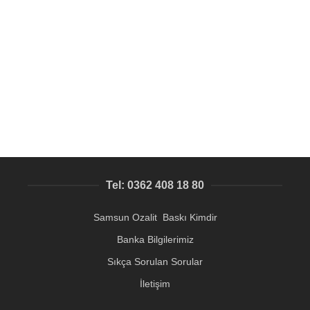
SEPETE EKLE
1 cm Çap Gerçek Pirinç Metal Etiket – Tek Delikli, Lazer
Baskılı, Kalıcı İşaretleme
Metal Pirinç Etiket
6,81
₺
Tel: 0362 408 18 80
Samsun Ozalit Baskı Kimdir
Banka Bilgilerimiz
Sıkça Sorulan Sorular
İletişim