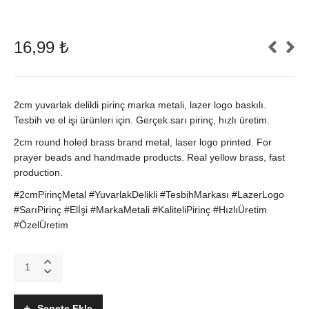
16,99
₺
2cm yuvarlak delikli pirinç marka metali, lazer logo baskılı.
Tesbih ve el işi ürünleri için. Gerçek sarı pirinç, hızlı üretim.
2cm round holed brass brand metal, laser logo printed. For
prayer beads and handmade products. Real yellow brass, fast
production.
#2cmPirinçMetal #YuvarlakDelikli #TesbihMarkası #LazerLogo
#SarıPirinç #Elİşi #MarkaMetali #KaliteliPirinç #HızlıÜretim
#ÖzelÜretim
2cm
Yuvarlak
Delikli
Pirinç
Sepete Ekle