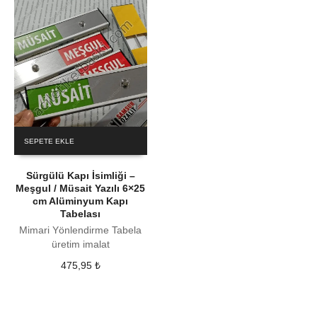
SEPETE EKLE
Sürgülü Kapı İsimliği –
Meşgul / Müsait Yazılı 6×25
cm Alüminyum Kapı
Tabelası
Mimari Yönlendirme Tabela
üretim imalat
475,95
₺