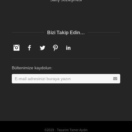
Bizi Takip Edin…
Instagram
Facebook
Twitter
Pinterest
LinkedIn
Bültenimize kaydolun:
©2019 · Tasarım Tamer Aydın