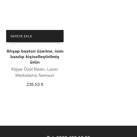
SEPETE EKLE
Ahşap baston üzerine, isim
basılıp kişiselleştirilmiş
ürün
Kişiye Özel Baskı
,
Lazer
Markalama Samsun
238,53
₺