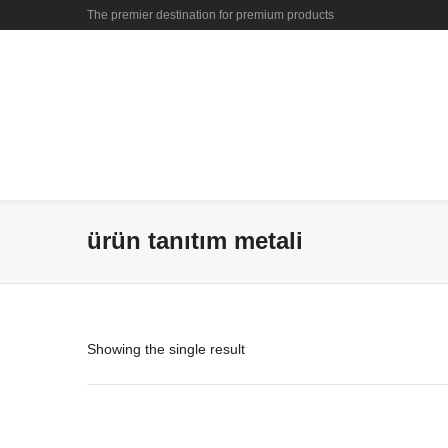
The premier destination for premium products
ürün tanıtım metali
Showing the single result