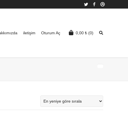
Twitter
Facebook
Dribbble
akkımızda
iletişim
Oturum Aç
0,00
₺
(0)