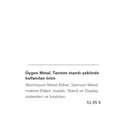
Üçgen Metal, Tanıtım standı şeklinde
kullanılan ürün
SEPETE EKLE
Alüminyum Metal Etiket, Samsun Metal
makine Etiket, imalatı
,
Stand ve Display
sistemleri ve baskıları
61,85
₺