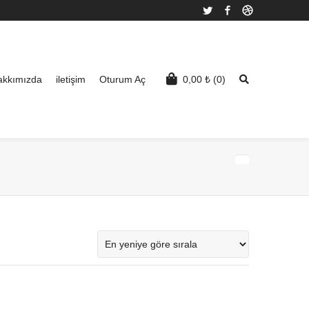
Twitter
Facebook
Dribbble
akkımızda
iletişim
Oturum Aç
0,00
₺
(0)