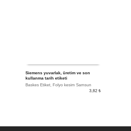
Siemens yuvarlak, üretim ve son
kullanma tarih etiketi
SEPETE EKLE
Baskes Etiket, Folyo kesim Samsun
3,82
₺