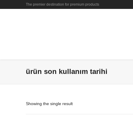
The premier destination for premium products
ürün son kullanım tarihi
Showing the single result