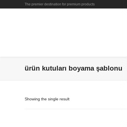
The premier destination for premium products
ürün kutuları boyama şablonu
Showing the single result