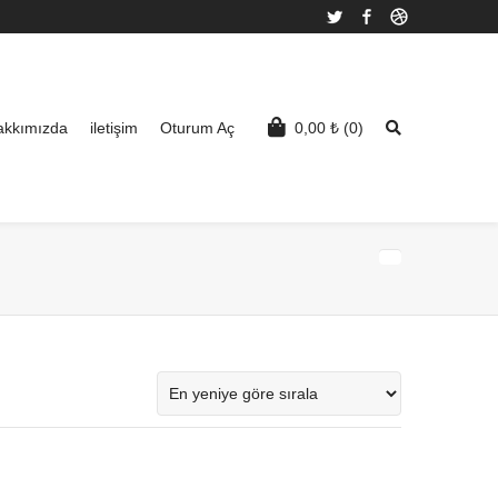
Twitter
Facebook
Dribbble
akkımızda
iletişim
Oturum Aç
0,00
₺
(0)