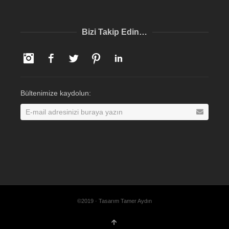
Bizi Takip Edin…
Instagram
Facebook
Twitter
Pinterest
LinkedIn
Bültenimize kaydolun:
©2019 · Tasarım Tamer Aydın