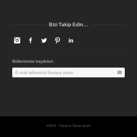
Bizi Takip Edin…
Instagram
Facebook
Twitter
Pinterest
LinkedIn
Bültenimize kaydolun:
©2019 · Tasarım Tamer Aydın