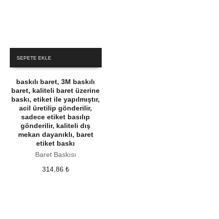
SEPETE EKLE
baskılı baret, 3M baskılı
baret, kaliteli baret üzerine
baskı, etiket ile yapılmıştır,
acil üretilip gönderilir,
sadece etiket basılıp
gönderilir, kaliteli dış
mekan dayanıklı, baret
etiket baskı
Baret Baskısı
314,86
₺