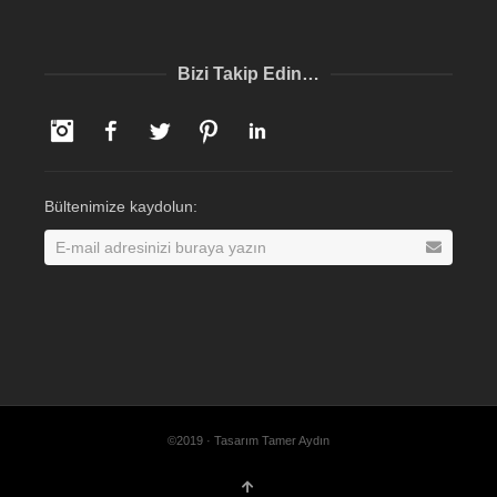
Bizi Takip Edin…
Instagram
Facebook
Twitter
Pinterest
LinkedIn
Bültenimize kaydolun:
©2019 · Tasarım Tamer Aydın