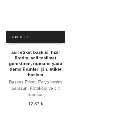
SEPETE EKLE
acil etiket baskısı, hızlı
üretim, acil teslimat
gerektiren, numune yada
demo ürünler için, etiket
baskısı
Baskes Etiket, Folyo kesim
Samsun
,
Fotokopi ve cilt
Samsun
12,37
₺