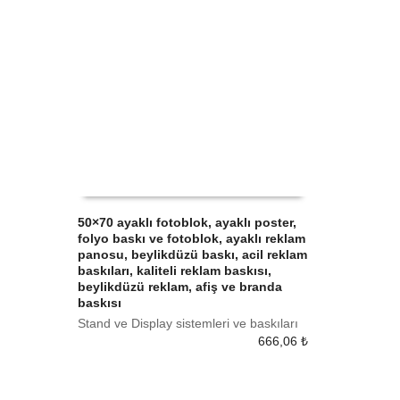
50×70 ayaklı fotoblok, ayaklı poster,
folyo baskı ve fotoblok, ayaklı reklam
SEPETE EKLE
panosu, beylikdüzü baskı, acil reklam
baskıları, kaliteli reklam baskısı,
beylikdüzü reklam, afiş ve branda
baskısı
Stand ve Display sistemleri ve baskıları
666,06
₺