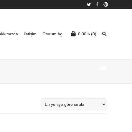
Twitter
Facebook
Dribbble
akkımızda
iletişim
Oturum Aç
0,00
₺
(0)