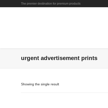
The premier destination for premium products
urgent advertisement prints
Showing the single result