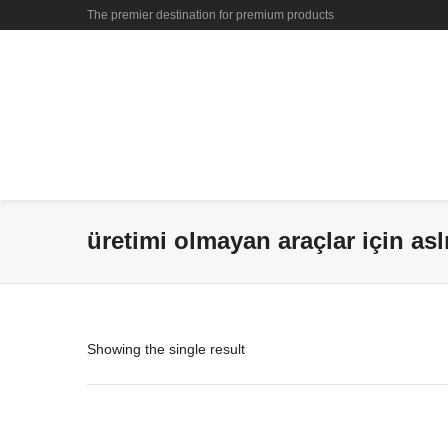
The premier destination for premium products
üretimi olmayan araçlar için as
Showing the single result