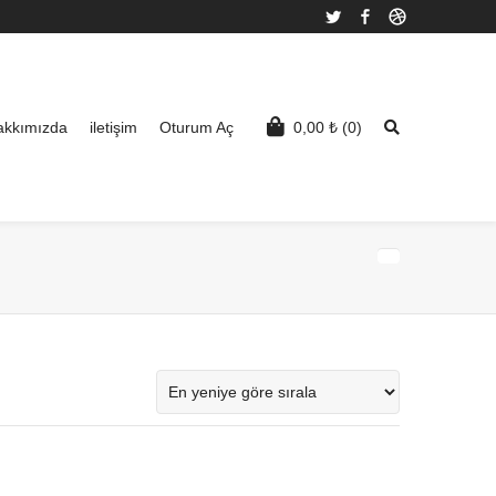
Twitter
Facebook
Dribbble
akkımızda
iletişim
Oturum Aç
0,00
₺
(0)