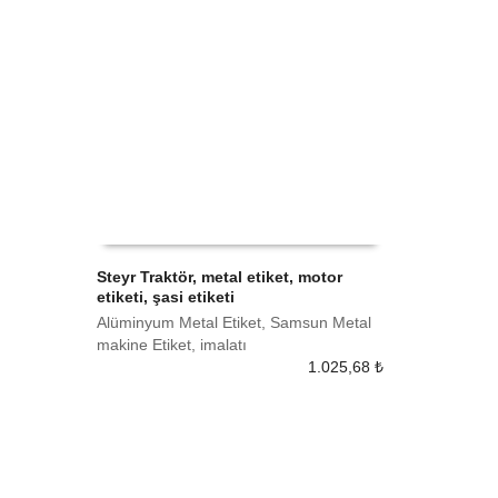
Steyr Traktör, metal etiket, motor
etiketi, şasi etiketi
SEPETE EKLE
Alüminyum Metal Etiket, Samsun Metal
makine Etiket, imalatı
1.025,68
₺