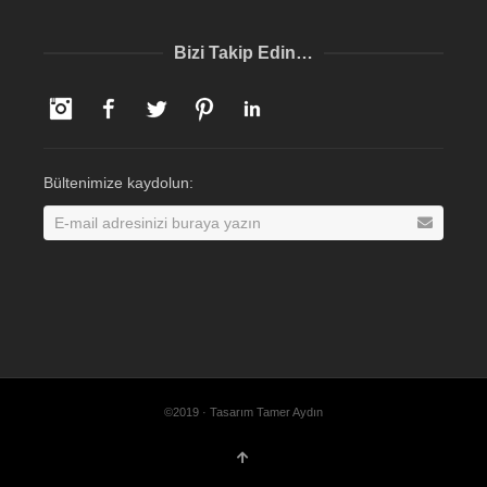
Bizi Takip Edin…
Instagram
Facebook
Twitter
Pinterest
LinkedIn
Bültenimize kaydolun:
©2019 · Tasarım Tamer Aydın