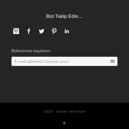
Bizi Takip Edin…
Instagram
Facebook
Twitter
Pinterest
LinkedIn
Bültenimize kaydolun:
©2019 · Tasarım Tamer Aydın