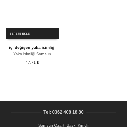
SEPETE EKLE
içi değişen yaka isimliği
Yaka isimliği Samsun
47,71
₺
Tel: 0362 408 18 80
Samsun Ozalit Baskı Kimdir