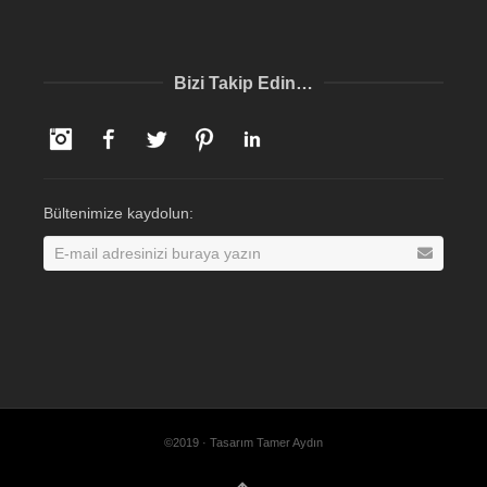
Bizi Takip Edin…
Instagram
Facebook
Twitter
Pinterest
LinkedIn
Bültenimize kaydolun:
©2019 · Tasarım Tamer Aydın