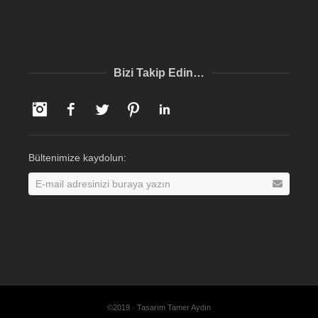
Bizi Takip Edin…
Instagram
Facebook
Twitter
Pinterest
LinkedIn
Bültenimize kaydolun:
©2019 · Tasarım Tamer Aydın