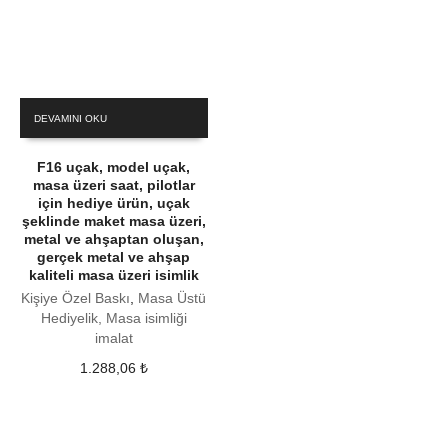
DEVAMINI OKU
F16 uçak, model uçak,
masa üzeri saat, pilotlar
için hediye ürün, uçak
şeklinde maket masa üzeri,
metal ve ahşaptan oluşan,
gerçek metal ve ahşap
kaliteli masa üzeri isimlik
Kişiye Özel Baskı
,
Masa Üstü
Hediyelik, Masa isimliği
imalat
1.288,06
₺