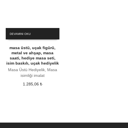
DEVAMINI OKU
masa üstü, uçak figürü,
metal ve ahşap, masa
saati, hediye masa seti,
isim baskılı, uçak hediyelik
Masa Üstü Hediyelik, Masa
isimliği imalat
1.285,06
₺