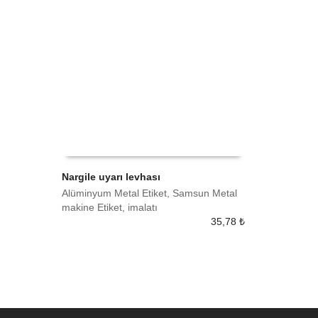
Nargile uyarı levhası
Alüminyum Metal Etiket, Samsun Metal
SEPETE EKLE
makine Etiket, imalatı
35,78
₺