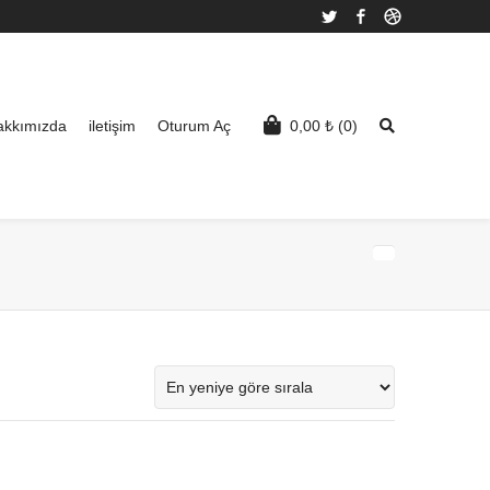
Twitter
Facebook
Dribbble
akkımızda
iletişim
Oturum Aç
0,00
₺
(0)