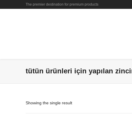
The premier destination for premium products
tütün ürünleri için yapılan zinci
Showing the single result