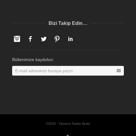
Bizi Takip Edin…
Instagram
Facebook
Twitter
Pinterest
LinkedIn
Bültenimize kaydolun:
©2019 · Tasarım Tamer Aydın