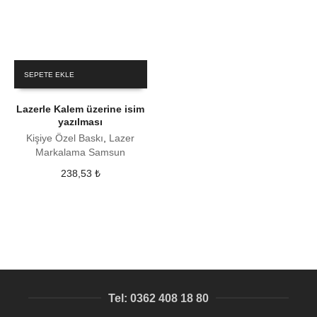
SEPETE EKLE
Lazerle Kalem üzerine isim
yazılması
Kişiye Özel Baskı
,
Lazer
Markalama Samsun
238,53
₺
Tel: 0362 408 18 80