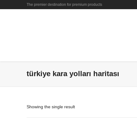
The premier destination for premium products
türkiye kara yolları haritası
Showing the single result