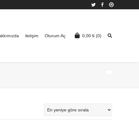
Twitter
Facebook
Dribbble
akkımızda
iletişim
Oturum Aç
0,00
₺
(0)