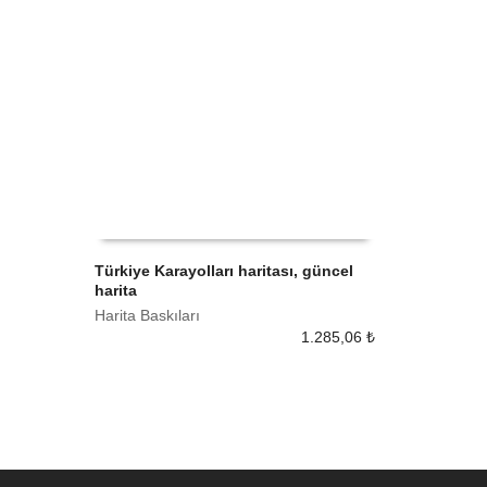
Türkiye Karayolları haritası, güncel
harita
SEPETE EKLE
Harita Baskıları
1.285,06
₺