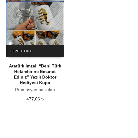
SEPETE EKLE
Atatürk İmzalı “Beni Türk
Hekimlerine Emanet
Ediniz” Yazılı Doktor
Hediyesi Kupa
Promosyon baskıları
477,06
₺