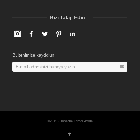
Bizi Takip Edin…
Instagram
Facebook
Twitter
Pinterest
LinkedIn
Bültenimize kaydolun:
©2019 · Tasarım Tamer Aydın