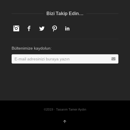
Bizi Takip Edin…
Instagram
Facebook
Twitter
Pinterest
LinkedIn
Bültenimize kaydolun:
©2019 · Tasarım Tamer Aydın