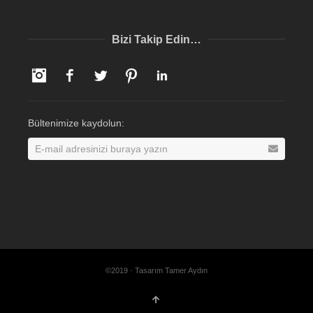
Bizi Takip Edin…
Instagram
Facebook
Twitter
Pinterest
LinkedIn
Bültenimize kaydolun:
©2019 · Tasarım Tamer Aydın