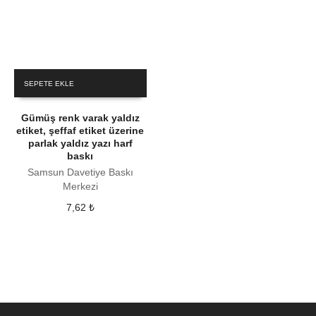
SEPETE EKLE
Gümüş renk varak yaldız
etiket, şeffaf etiket üzerine
parlak yaldız yazı harf
baskı
Samsun Davetiye Baskı
Merkezi
7,62
₺