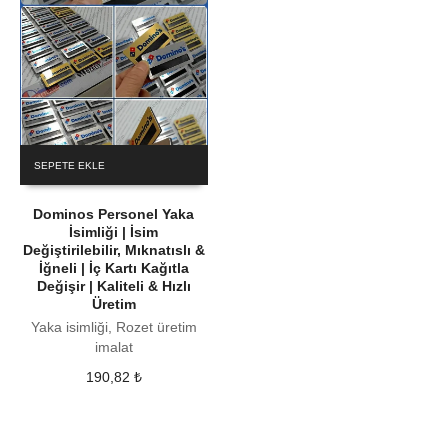
SEPETE EKLE
Dominos Personel Yaka
İsimliği | İsim
Değiştirilebilir, Mıknatıslı &
İğneli | İç Kartı Kağıtla
Değişir | Kaliteli & Hızlı
Üretim
Yaka isimliği, Rozet üretim
imalat
190,82
₺