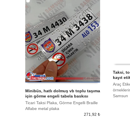
Taksi, t
kayıt eti
SEPETE
Araç Etik
örnekleri
Minibüs, hatlı dolmuş vb toplu taşıma
Samsun
için görme engeli tabela baskısı
SEPETE EKLE
Ticari Taksi Plaka, Görme Engelli Braille
Alfabe metal plaka
271,92
₺