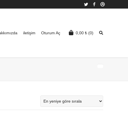
Twitter
Facebook
Dribbble
akkımızda
iletişim
Oturum Aç
0,00
₺
(0)