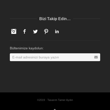
Bizi Takip Edin…
Instagram
Facebook
Twitter
Pinterest
LinkedIn
Bültenimize kaydolun:
©2019 · Tasarım Tamer Aydın