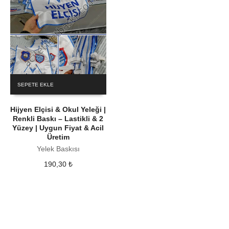
SEPETE EKLE
Hijyen Elçisi & Okul Yeleği |
Renkli Baskı – Lastikli & 2
Yüzey | Uygun Fiyat & Acil
Üretim
Yelek Baskısı
190,30
₺