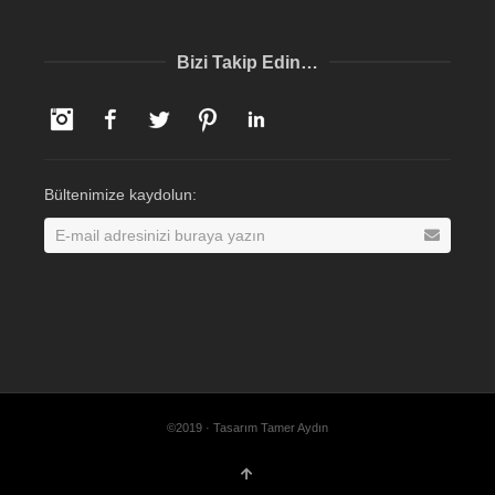
Bizi Takip Edin…
Instagram
Facebook
Twitter
Pinterest
LinkedIn
Bültenimize kaydolun:
©2019 · Tasarım Tamer Aydın