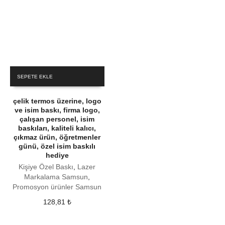
SEPETE EKLE
çelik termos üzerine, logo
ve isim baskı, firma logo,
çalışan personel, isim
baskıları, kaliteli kalıcı,
çıkmaz ürün, öğretmenler
günü, özel isim baskılı
hediye
Kişiye Özel Baskı
,
Lazer
Markalama Samsun
,
Promosyon ürünler Samsun
128,81
₺