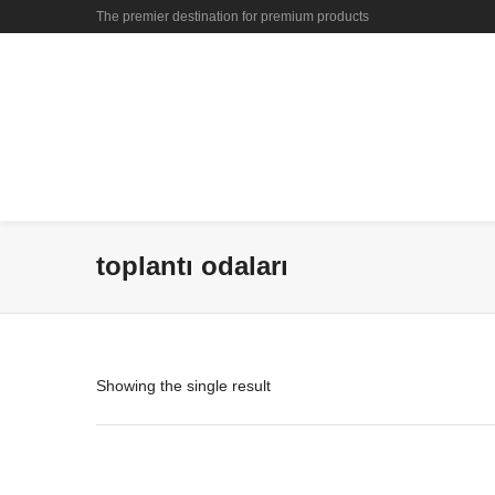
The premier destination for premium products
toplantı odaları
Showing the single result