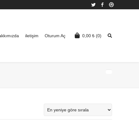
Twitter
Facebook
Dribbble
akkımızda
iletişim
Oturum Aç
0,00
₺
(0)