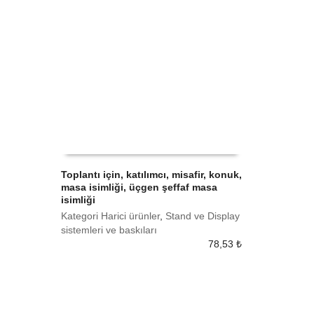
Toplantı için, katılımcı, misafir, konuk,
masa isimliği, üçgen şeffaf masa
SEPETE EKLE
isimliği
Kategori Harici ürünler
,
Stand ve Display
sistemleri ve baskıları
78,53
₺