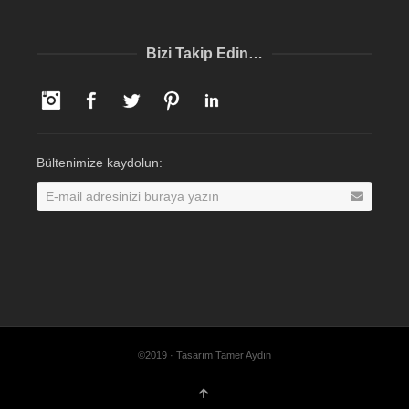
Bizi Takip Edin…
Instagram
Facebook
Twitter
Pinterest
LinkedIn
Bültenimize kaydolun:
©2019 · Tasarım Tamer Aydın