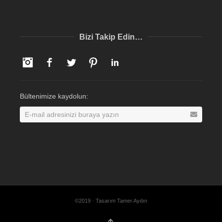
Bizi Takip Edin…
Instagram
Facebook
Twitter
Pinterest
LinkedIn
Bültenimize kaydolun:
©2019 · Tasarım Tamer Aydın