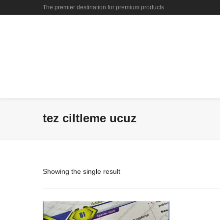
The premier destination for premium products
tez ciltleme ucuz
Showing the single result