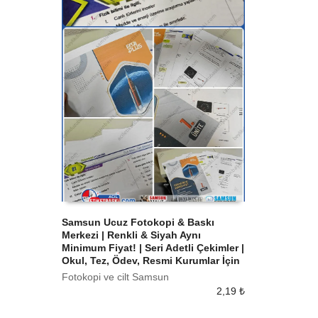
Samsun Ucuz Fotokopi & Baskı
Merkezi | Renkli & Siyah Aynı
SEPETE EKLE
Minimum Fiyat! | Seri Adetli Çekimler |
Okul, Tez, Ödev, Resmi Kurumlar İçin
Fotokopi ve cilt Samsun
2,19
₺