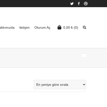
Twitter
Facebook
Dribbble
akkımızda
iletişim
Oturum Aç
0,00
₺
(0)