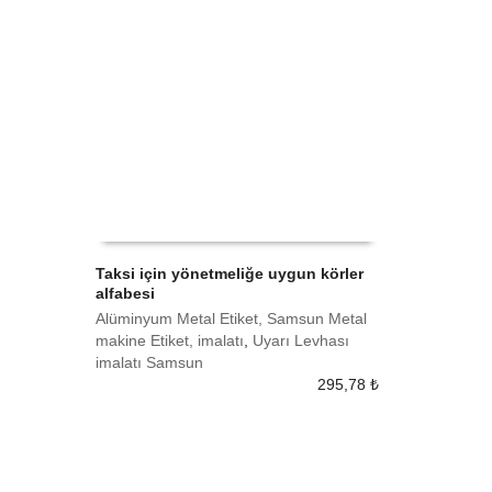
Taksi için yönetmeliğe uygun körler
alfabesi
SEPETE EKLE
Alüminyum Metal Etiket, Samsun Metal
makine Etiket, imalatı
,
Uyarı Levhası
imalatı Samsun
295,78
₺