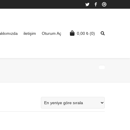
Twitter
Facebook
Dribbble
akkımızda
iletişim
Oturum Aç
0,00
₺
(0)