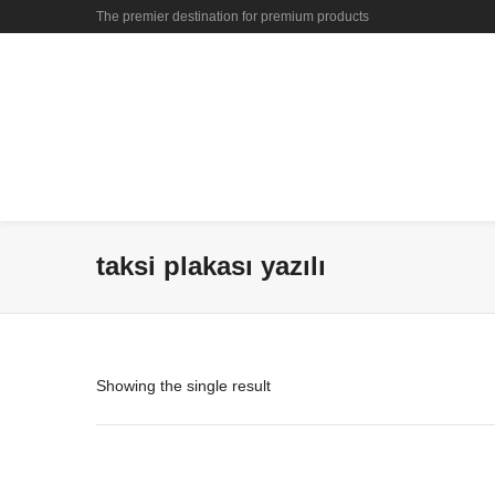
The premier destination for premium products
taksi plakası yazılı
Showing the single result