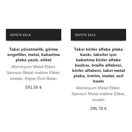
SEPETE EKLE
SEPETE EKLE
Taksi yönetmelik, görme
Taksi körler alfabe plaka
engelliler, metal, kabartma
baskı, taksiler için
plaka yazılı, etiket
kabartma körler alfabe
baskısı, braille alfabesi,
Alüminyum Metal Etiket,
körler alfabesi, taksi metal
Samsun Metal makine Etiket,
plaka, üretim, imalat, acil
imalatı
,
Kişiye Özel Baskı
baskı
591,55
₺
Alüminyum Metal Etiket,
Samsun Metal makine Etiket,
imalatı
295,78
₺