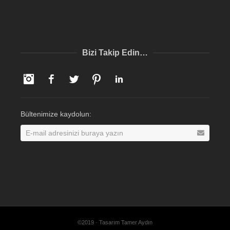
Bizi Takip Edin…
Instagram
Facebook
Twitter
Pinterest
LinkedIn
Bültenimize kaydolun:
©2019 · Tasarım Tamer Aydın