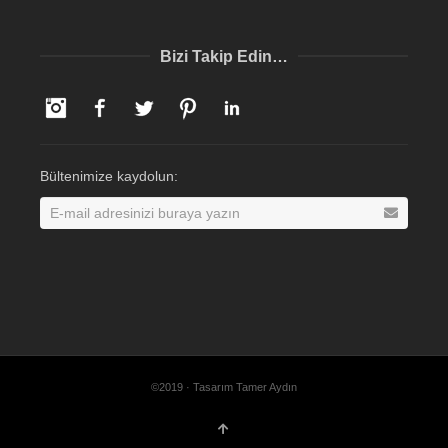
Bizi Takip Edin…
Instagram
Facebook
Twitter
Pinterest
LinkedIn
Bültenimize kaydolun:
©2019 · Tasarım Tamer Aydın