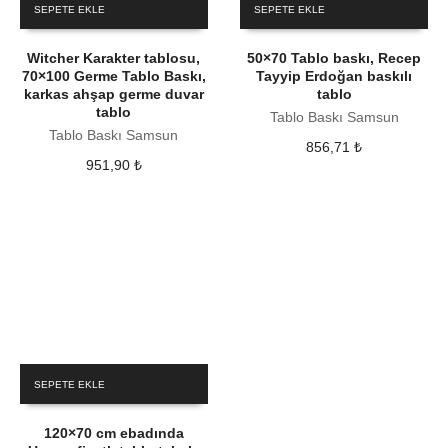
SEPETE EKLE
SEPETE EKLE
Witcher Karakter tablosu,
50×70 Tablo baskı, Recep
70×100 Germe Tablo Baskı,
Tayyip Erdoğan baskılı
karkas ahşap germe duvar
tablo
tablo
Tablo Baskı Samsun
Tablo Baskı Samsun
856,71
₺
951,90
₺
SEPETE EKLE
120×70 cm ebadında