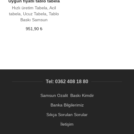
Uygun fiyatlı tablo tabela
Hızlı üretim Tabela, Acil
tabela, Ucuz Tabela
,
Tablo
Baskı Samsun
951,90
₺
Tel: 0362 408 18 80
Samsun Ozalit Baskı Kimdir
Banka Bilgilerimiz
Sıkça Sorulan Sorular
İletişim